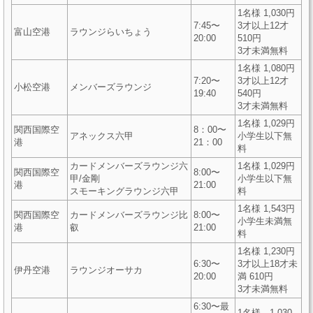
1名様 1,030円
7:45〜
3才以上12才
富山空港
ラウンジらいちょう
20:00
510円
3才未満無料
1名様 1,080円
7:20〜
3才以上12才
小松空港
メンバーズラウンジ
19:40
540円
3才未満無料
1名様 1,029円
関西国際空
8：00〜
アネックス六甲
小学生以下無
港
21：00
料
カードメンバーズラウンジ六
1名様 1,029円
関西国際空
8:00〜
甲/金剛
小学生以下無
港
21:00
スモーキングラウンジ六甲
料
1名様 1,543円
関西国際空
カードメンバーズラウンジ比
8:00〜
小学生未満無
港
叡
21:00
料
1名様 1,230円
6:30〜
3才以上18才未
伊丹空港
ラウンジオーサカ
20:00
満 610円
3才未満無料
6:30〜最
1名様 1,030