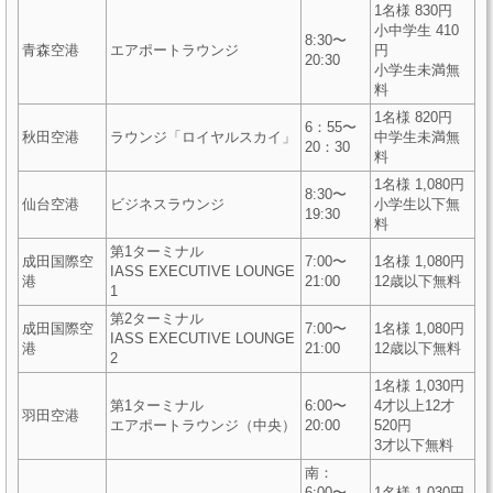
1名様 830円
小中学生 410
8:30〜
青森空港
エアポートラウンジ
円
20:30
小学生未満無
料
1名様 820円
6：55〜
秋田空港
ラウンジ「ロイヤルスカイ」
中学生未満無
20：30
料
1名様 1,080円
8:30〜
仙台空港
ビジネスラウンジ
小学生以下無
19:30
料
第1ターミナル
成田国際空
7:00〜
1名様 1,080円
IASS EXECUTIVE LOUNGE
港
21:00
12歳以下無料
1
第2ターミナル
成田国際空
7:00〜
1名様 1,080円
IASS EXECUTIVE LOUNGE
港
21:00
12歳以下無料
2
1名様 1,030円
第1ターミナル
6:00〜
4才以上12才
羽田空港
エアポートラウンジ（中央）
20:00
520円
3才以下無料
南：
6:00〜
1名様 1,030円