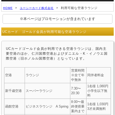
>
>
利用可能な空港ラウンジ
HOME
ユーシーカード株式会社
※本ページはプロモーションが含まれています
UCカード ゴールド会員が利用可能な空港ラウンジ
UCカードゴールド会員が利用できる空港ラウンジは、国内主
要空港のほか、仁川国際空港およびダニエル・K・イノウエ国
際空港（旧ホノルル国際空港）となっています。
営業時間
空港
ラウンジ
※全て年
同伴者料金
中無休
1名様 1,080円
7:30〜
新千歳空港
スーパーラウンジ
小学生以下無
20:30
料
8:00〜最
1名様 1,030円
函館空港
ビジネスラウンジ A Spring
終便搭乗
3才未満無料
案内まで