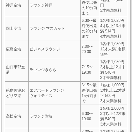
終便出発
神戸空港
ラウンジ神戸
円
の10分前
3才未満無料
まで
6:30〜最
1名様 1,028円
終便出発
4才以上13才未
岡山空港
ラウンジ マスカット
の20分前
満 514円
まで
4才未満無料
1名様 1,080円
7:00〜
広島空港
ビジネスラウンジ
12才未満1名様
20:30
無料
1名様 1,080円
山口宇部空
7:15〜
3才以上12才未
ラウンジきらら
港
19:30
満 540円
3才未満無料
6:15〜最
1名様 1,000円
徳島阿波お
エアポートラウンジ
終便出発
3才以上12才以
どり空港
ヴォルティス
15分前ま
下 500円
で
3才未満無料
1名様 1,080円
6:30〜
3才以上12才未
高松空港
ラウンジ讃岐
19:00
満 540円
3才未満無料
7:00〜
1名様 1,080円