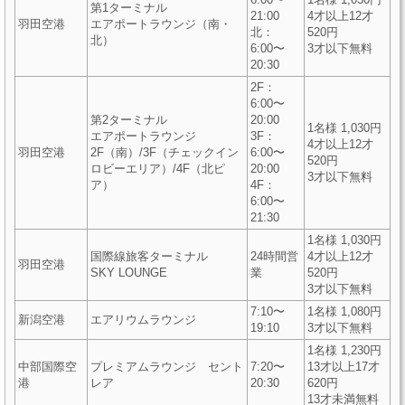
第1ターミナル
21:00
4才以上12才
羽田空港
エアポートラウンジ（南・
北：
520円
北）
6:00〜
3才以下無料
20:30
2F：
6:00〜
第2ターミナル
20:00
1名様 1,030円
エアポートラウンジ
3F：
4才以上12才
羽田空港
2F（南）/3F（チェックイン
6:00〜
520円
ロビーエリア）/4F（北ピ
20:00
3才以下無料
ア）
4F：
6:00〜
21:30
1名様 1,030円
国際線旅客ターミナル
24時間営
4才以上12才
羽田空港
SKY LOUNGE
業
520円
3才以下無料
7:10〜
1名様 1,080円
新潟空港
エアリウムラウンジ
19:10
3才以下無料
1名様 1,230円
中部国際空
プレミアムラウンジ セント
7:20〜
13才以上17才
港
レア
20:30
620円
13才未満無料