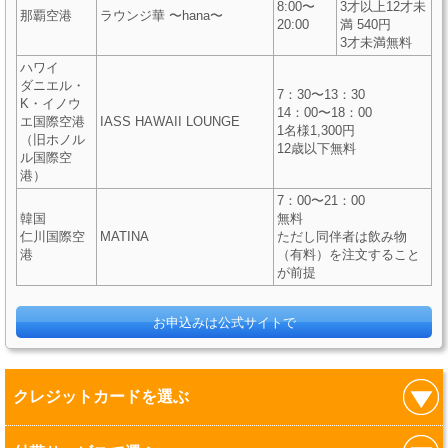
8:00〜
3才以上12才未
那覇空港
ラウンジ華 〜hana〜
20:00
満 540円
3才未満無料
ハワイ
ダニエル・
7：30〜13：30
K・イノウ
14：00〜18：00
エ国際空港
IASS HAWAII LOUNGE
1名様1,300円
（旧ホノル
12歳以下無料
ル国際空
港）
7：00〜21：00
韓国
無料
仁川国際空
MATINA
ただし同伴者は飲み物
港
（有料）を注文すること
が前提
お申込みは公式サイトで
クレジットカードを選ぶ