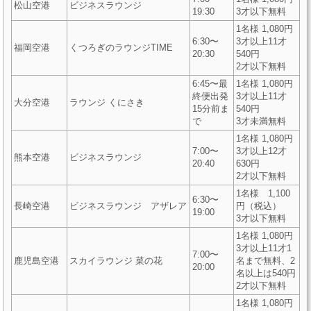
松山空港
ビジネスラウンジ
19:30
3才以下無料
1名様 1,080円
6:30〜
3才以上11才
福岡空港
くつろぎのラウンジTIME
20:30
540円
2才以下無料
6:45〜最
1名様 1,080円
終便出発
3才以上11才
大分空港
ラウンジ くにさき
15分前ま
540円
で
3才未満無料
1名様 1,080円
7:00〜
3才以上12才
熊本空港
ビジネスラウンジ
20:40
630円
2才以下無料
1名様 1,100
6:30〜
長崎空港
ビジネスラウンジ アザレア
円（税込）
19:00
3才以下無料
1名様 1,080円
3才以上11才1
7:00〜
鹿児島空港
スカイラウンジ 菜の花
名まで無料、2
20:00
名以上は540円
2才以下無料
1名様 1,080円